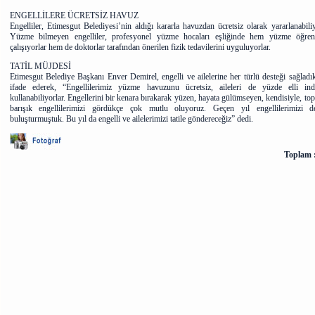
ENGELLİLERE ÜCRETSİZ HAVUZ
Engelliler, Etimesgut Belediyesi’nin aldığı kararla havuzdan ücretsiz olarak yararlanabiliy
Yüzme bilmeyen engelliler, profesyonel yüzme hocaları eşliğinde hem yüzme öğre
çalışıyorlar hem de doktorlar tarafından önerilen fizik tedavilerini uyguluyorlar.
TATİL MÜJDESİ
Etimesgut Belediye Başkanı Enver Demirel, engelli ve ailelerine her türlü desteği sağladık
ifade ederek, “Engellilerimiz yüzme havuzunu ücretsiz, aileleri de yüzde elli indi
kullanabiliyorlar. Engellerini bir kenara bırakarak yüzen, hayata gülümseyen, kendisiyle, to
barışık engellilerimizi gördükçe çok mutlu oluyoruz. Geçen yıl engellilerimizi de
buluşturmuştuk. Bu yıl da engelli ve ailelerimizi tatile göndereceğiz” dedi.
Toplam 