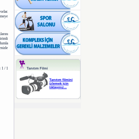
orlar.
nmeye
larını
rimli
plumla
nizle
:
1 / 1
Tanıtım Filmi
Tanıtım filmini
izlemek için
tıklayınız...