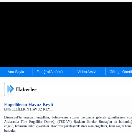
Ana Sayfa
Fotoğraf Albümü
Video Arşivi
Görüş - Öneri
Haberler
Engellilerin Havuz Keyfi
ENGELLİLERİN HAVUZ KEYFİ
Etimesgut’ta yaşayan engelliler, belediyenin yüzme havuzuna gelerek gönüllerince yüzd
Aralarında Tüm Engelliler Derneği (TEDAY) Başkanı İlimdar Boztaş’ın da bulundu
engelli, havuzun tadını çıkardılar. Havuzda şakalaşarak stres atan engelliler, hem sağlık hem
buldular.