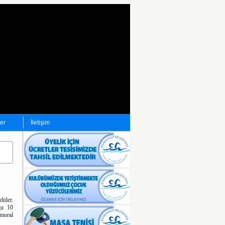
ler
İletişim
üler.
ğu 10
 moral