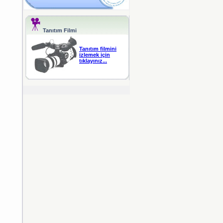
Tanıtım Filmi
Tanıtım filmini
izlemek için
tıklayınız...