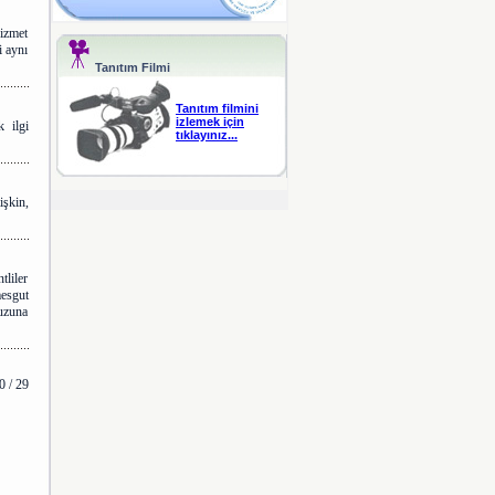
izmet
i aynı
Tanıtım Filmi
Tanıtım filmini
izlemek için
 ilgi
tıklayınız...
şkin,
tliler
mesgut
uzuna
 / 29