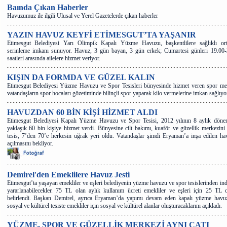
Baında Çıkan Haberler
Havuzumuz ile ilgili Ulusal ve Yerel Gazetelerde çıkan haberler
YAZIN HAVUZ KEYFİ ETİMESGUT’TA YAŞANIR
Etimesgut Belediyesi Yarı Olimpik Kapalı Yüzme Havuzu, başkentlilere sağlıklı or
serinleme imkanı sunuyor. Havuz, 3 gün bayan, 3 gün erkek; Cumartesi günleri 19.00-
saatleri arasında ailelere hizmet veriyor.
KIŞIN DA FORMDA VE GÜZEL KALIN
Etimesgut Belediyesi Yüzme Havuzu ve Spor Tesisleri bünyesinde hizmet veren spor mer
vatandaşların spor hocaları gözetiminde bilinçli spor yaparak kilo vermelerine imkan sağlıyor
HAVUZDAN 60 BİN KİŞİ HİZMET ALDI
Etimesgut Belediyesi Kapalı Yüzme Havuzu ve Spor Tesisi, 2012 yılının 8 aylık döne
yaklaşık 60 bin kişiye hizmet verdi. Bünyesine cilt bakımı, kuaför ve güzellik merkezini
tesis, 7’den 70’e herkesin uğrak yeri oldu. Vatandaşlar şimdi Eryaman’a inşa edilen h
açılmasını bekliyor.
Demirel'den Emeklilere Havuz Jesti
Etimesgut’ta yaşayan emekliler ve eşleri belediyenin yüzme havuzu ve spor tesislerinden ind
yararlanabilecekler. 75 TL olan aylık kullanım ücreti emekliler ve eşleri için 25 TL 
belirlendi. Başkan Demirel, ayrıca Eryaman’da yapımı devam eden kapalı yüzme havuz
sosyal ve kültürel tesiste emekliler için sosyal ve kültürel alanlar oluşturacaklarını açıkladı.
YÜZME, SPOR VE GÜZELLİK MERKEZİ AYNI ÇATI