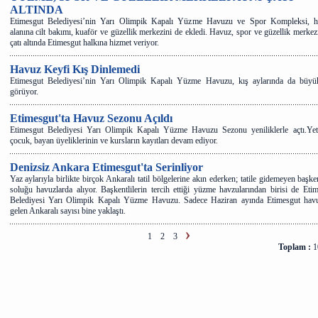
ALTINDA
Etimesgut Belediyesi’nin Yarı Olimpik Kapalı Yüzme Havuzu ve Spor Kompleksi, h
alanına cilt bakımı, kuaför ve güzellik merkezini de ekledi. Havuz, spor ve güzellik merkez
çatı altında Etimesgut halkına hizmet veriyor.
Havuz Keyfi Kış Dinlemedi
Etimesgut Belediyesi’nin Yarı Olimpik Kapalı Yüzme Havuzu, kış aylarında da büyük
görüyor.
Etimesgut'ta Havuz Sezonu Açıldı
Etimesgut Belediyesi Yarı Olimpik Kapalı Yüzme Havuzu Sezonu yeniliklerle açtı.Yeti
çocuk, bayan üyeliklerinin ve kursların kayıtları devam ediyor.
Denizsiz Ankara Etimesgut'ta Serinliyor
Yaz aylarıyla birlikte birçok Ankaralı tatil bölgelerine akın ederken; tatile gidemeyen başken
soluğu havuzlarda alıyor. Başkentlilerin tercih ettiği yüzme havzularından birisi de Eti
Belediyesi Yarı Olimpik Kapalı Yüzme Havuzu. Sadece Haziran ayında Etimesgut hav
gelen Ankaralı sayısı bine yaklaştı.
1
2
3
Toplam :
10