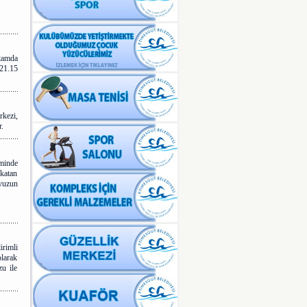
tamda
21.15
kezi,
.
minde
 katan
avuzun
irimli
olarak
u ile