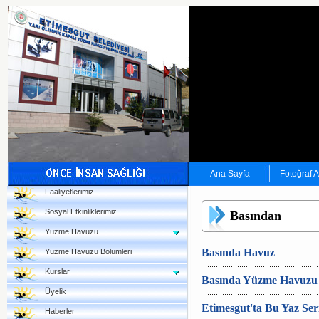
Ana Sayfa
Fotoğraf 
Faaliyetlerimiz
Sosyal Etkinliklerimiz
Basından
Yüzme Havuzu
Basında Havuz
Yüzme Havuzu Bölümleri
Kurslar
Basında Yüzme Havuzu
Üyelik
Etimesgut'ta Bu Yaz Ser
Haberler