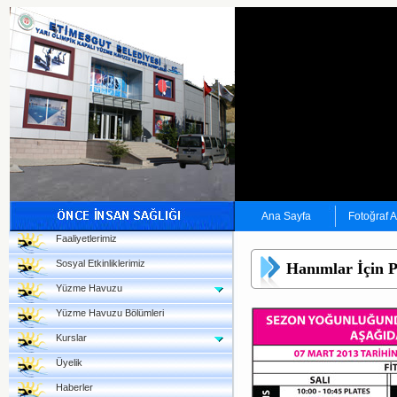
Ana Sayfa
Fotoğraf 
Faaliyetlerimiz
Sosyal Etkinliklerimiz
Hanımlar İçin P
Yüzme Havuzu
Yüzme Havuzu Bölümleri
Kurslar
Üyelik
Haberler