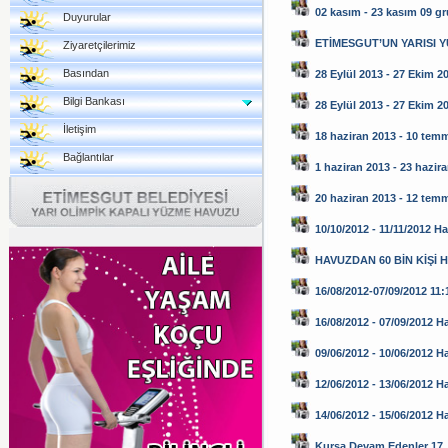
02 kasım - 23 kasım 09 g
Duyurular
ETİMESGUT’UN YARISI 
Ziyaretçilerimiz
Basından
28 Eylül 2013 - 27 Ekim 2
Bilgi Bankası
28 Eylül 2013 - 27 Ekim 2
İletişim
18 haziran 2013 - 10 tem
Bağlantılar
1 haziran 2013 - 23 hazir
20 haziran 2013 - 12 tem
10/10/2012 - 11/11/2012 H
HAVUZDAN 60 BİN KİŞİ 
16/08/2012-07/09/2012 11:1
16/08/2012 - 07/09/2012 H
09/06/2012 - 10/06/2012 H
12/06/2012 - 13/06/2012 H
14/06/2012 - 15/06/2012 
Kursa Devam Edenler 17