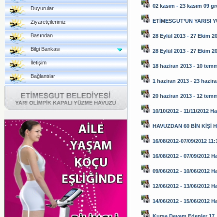
02 kasım - 23 kasım 09 g
Duyurular
ETİMESGUT’UN YARISI 
Ziyaretçilerimiz
Basından
28 Eylül 2013 - 27 Ekim 2
Bilgi Bankası
28 Eylül 2013 - 27 Ekim 2
İletişim
18 haziran 2013 - 10 tem
Bağlantılar
1 haziran 2013 - 23 hazir
20 haziran 2013 - 12 tem
10/10/2012 - 11/11/2012 H
HAVUZDAN 60 BİN KİŞİ 
16/08/2012-07/09/2012 11:1
16/08/2012 - 07/09/2012 H
09/06/2012 - 10/06/2012 H
12/06/2012 - 13/06/2012 H
14/06/2012 - 15/06/2012 
Kursa Devam Edenler 17