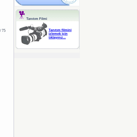
Tanıtım Filmi
Tanıtım filmini
/ 75
izlemek için
tıklayınız...