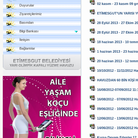
02 kasım - 23 kasım 09 g
Duyurular
ETİMESGUT’UN YARISI 
Ziyaretçilerimiz
Basından
28 Eylül 2013 - 27 Ekim 2
Bilgi Bankası
28 Eylül 2013 - 27 Ekim 2
İletişim
18 haziran 2013 - 10 tem
Bağlantılar
1 haziran 2013 - 23 hazir
20 haziran 2013 - 12 tem
10/10/2012 - 11/11/2012 H
HAVUZDAN 60 BİN KİŞİ 
16/08/2012-07/09/2012 11:1
16/08/2012 - 07/09/2012 H
09/06/2012 - 10/06/2012 H
12/06/2012 - 13/06/2012 H
14/06/2012 - 15/06/2012 
Kursa Devam Edenler 17