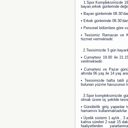
1.Spor Kompleksimizde 19 p
bayan,erkek günlerinde değ
• Bayan günlerinde 08.30’da
• Erkek günlerinde 08.30’dan
• Personel bölümlere göre va
• Tesisimiz Ramazan ve Ku
hizmet vermektedir.
2.Tesisimizde 3 gün bayanla
• Cumartesi 19.00 ile 21.1
verilmektedir.
• Cumartesi ve Pazar günü 
altında 06 yaş ile 14 yaş ar
• Tesisimizde hafta tatili
bulunan yüzme havuzunun tem
3.Spor kompleksimizde günübi
olmak üzere üç şekilde tesis
• Günübirlik giriş yapanla
hamamını kullanmaktadırlar. 
• Üyelik sistemi 1 aylık , 3 
kalma süreleri 2 saat 15 dak
faaliyetlerden yararlan