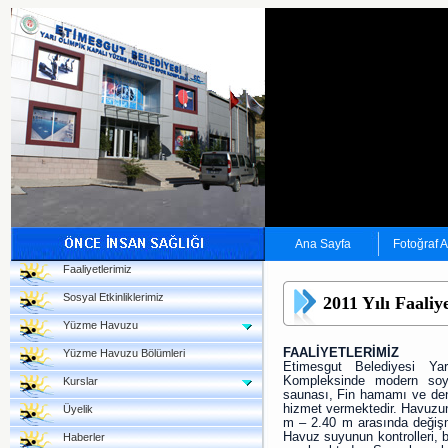
Ana Sayfa
Fotoğraf 
Faaliyetlerimiz
Sosyal Etkinliklerimiz
2011 Yılı Faaliy
Yüzme Havuzu
FAALİYETLERİMİZ
Yüzme Havuzu Bölümleri
Etimesgut Belediyesi 
Kompleksinde modern soyun
Kurslar
saunası, Fin hamamı ve dene
hizmet vermektedir. Havuzun 
Üyelik
m – 2.40 m arasında değişm
Havuz suyunun kontrolleri, b
Haberler