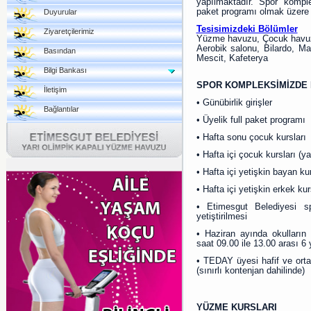
yapılmaktadır. Spor komple
paket programı olmak üzere 3
Duyurular
Tesisimizdeki Bölümler
Ziyaretçilerimiz
Yüzme havuzu, Çocuk havuzu
Aerobik salonu, Bilardo, Ma
Basından
Mescit, Kafeterya
Bilgi Bankası
SPOR KOMPLEKSİMİZDE 
İletişim
• Günübirlik girişler
Bağlantılar
• Üyelik full paket programı
• Hafta sonu çocuk kursları
• Hafta içi çocuk kursları (ya
• Hafta içi yetişkin bayan kur
• Hafta içi yetişkin erkek kur
• Etimesgut Belediyesi s
yetiştirilmesi
• Haziran ayında okulları
saat 09.00 ile 13.00 arası 6
• TEDAY üyesi hafif ve orta 
(sınırlı kontenjan dahilinde)
YÜZME KURSLARI