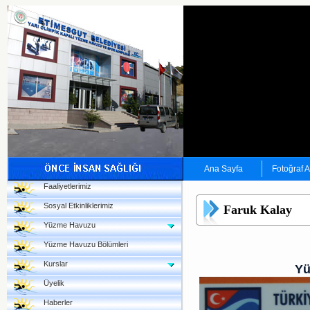
Ana Sayfa
Fotoğraf 
Faaliyetlerimiz
Sosyal Etkinliklerimiz
Faruk Kalay
Yüzme Havuzu
Yüzme Havuzu Bölümleri
Kurslar
Yü
Üyelik
Haberler