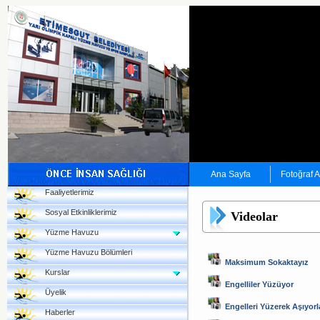
Ana Sayfa
Fotoğraf 
Faaliyetlerimiz
Sosyal Etkinliklerimiz
Videolar
Yüzme Havuzu
Yüzme Havuzu Bölümleri
Maksimum Sokaktayız
Kurslar
Engelliler Yüzüyor
Üyelik
Engelleri Yüzerek Aşıyorl
Haberler