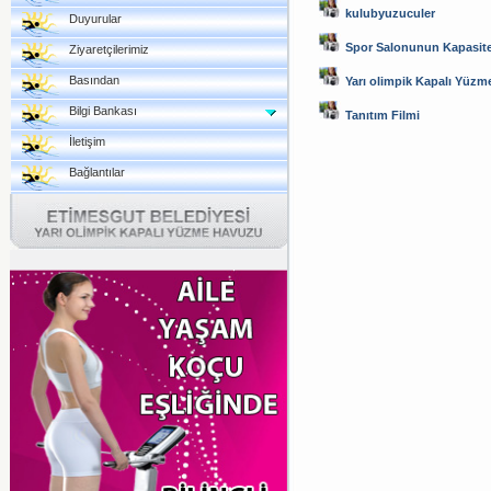
kulubyuzuculer
Duyurular
Spor Salonunun Kapasites
Ziyaretçilerimiz
Basından
Yarı olimpik Kapalı Yüzm
Bilgi Bankası
Tanıtım Filmi
İletişim
Bağlantılar