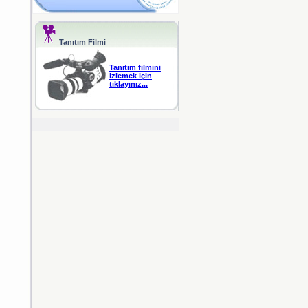
Tanıtım Filmi
Tanıtım filmini
izlemek için
tıklayınız...