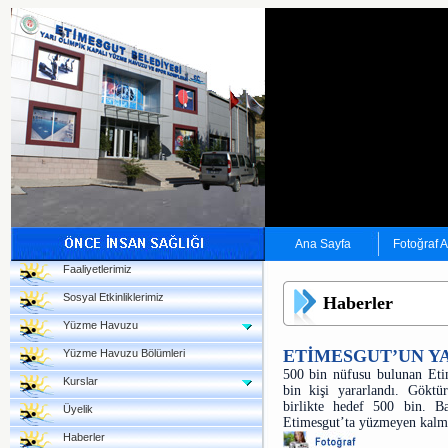
Ana Sayfa
Fotoğraf 
Faaliyetlerimiz
Sosyal Etkinliklerimiz
Haberler
Yüzme Havuzu
ETİMESGUT’UN YA
Yüzme Havuzu Bölümleri
500 bin nüfusu bulunan Eti
Kurslar
bin kişi yararlandı. Gökt
birlikte hedef 500 bin. B
Üyelik
Etimesgut’ta yüzmeyen kalma
Haberler