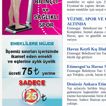
emekliler ve eşleri için 
Eryaman’da yapımı devam e
tesiste emekliler için sosyal v
YÜZME, SPOR VE 
ALTINDA
Etimesgut Belediyesi’ni
Kompleksi, hizmet alanına ci
Havuz, spor ve güzellik me
veriyor.
Havuz Keyfi Kış Din
Etimesgut Belediyesi’nin Y
büyük ilgi görüyor.
Etimesgut'ta Havuz S
Etimesgut Belediyesi Yarı 
açtı.Yetişkin, çocuk, bayan ü
Denizsiz Ankara Etim
Yaz aylarıyla birlikte birç
gidemeyen başkentliler solu
yüzme havzularından birisi 
Havuzu. Sadece Haziran ayı
yaklaştı.