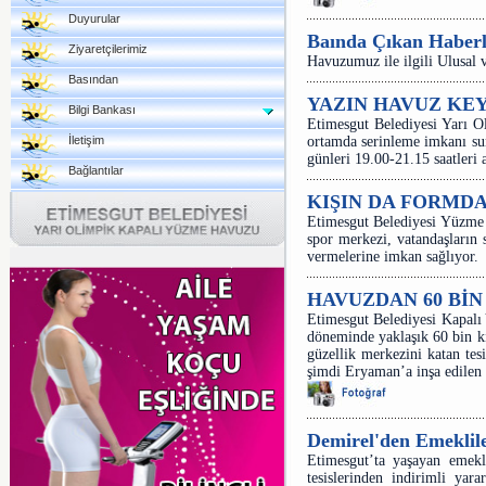
Duyurular
Baında Çıkan Haberl
Ziyaretçilerimiz
Havuzumuz ile ilgili Ulusal 
Basından
YAZIN HAVUZ KEY
Bilgi Bankası
Etimesgut Belediyesi Yarı O
İletişim
ortamda serinleme imkanı su
günleri 19.00-21.15 saatleri a
Bağlantılar
KIŞIN DA FORMDA
Etimesgut Belediyesi Yüzme
spor merkezi, vatandaşların 
vermelerine imkan sağlıyor.
HAVUZDAN 60 BİN
Etimesgut Belediyesi Kapalı
döneminde yaklaşık 60 bin ki
güzellik merkezini katan tes
şimdi Eryaman’a inşa edilen 
Demirel'den Emeklile
Etimesgut’ta yaşayan emekl
tesislerinden indirimli yar