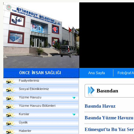
Ana Sayfa
Fotoğraf 
Faaliyetlerimiz
Sosyal Etkinliklerimiz
Basından
Yüzme Havuzu
Basında Havuz
Yüzme Havuzu Bölümleri
Kurslar
Basında Yüzme Havuzu
Üyelik
Etimesgut'ta Bu Yaz Ser
Haberler