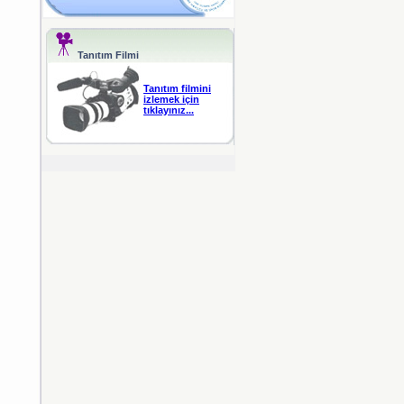
Tanıtım Filmi
Tanıtım filmini
izlemek için
tıklayınız...