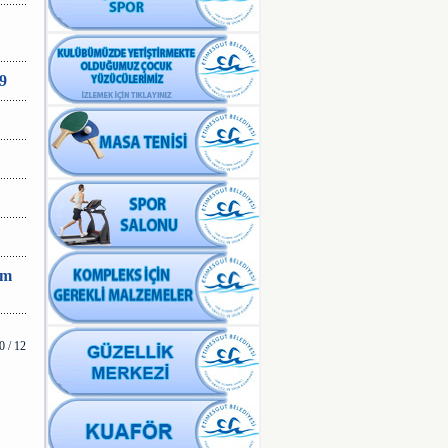
9
im
 / 12