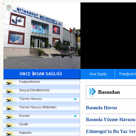
Ana Sayfa
Fotoğraf 
Faaliyetlerimiz
Sosyal Etkinliklerimiz
Basından
Yüzme Havuzu
Basında Havuz
Yüzme Havuzu Bölümleri
Kurslar
Basında Yüzme Havuzu
Üyelik
Etimesgut'ta Bu Yaz Ser
Haberler