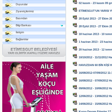
02 kasım - 23 kasım 09 g
Duyurular
ETİMESGUT’UN YARISI 
Ziyaretçilerimiz
Basından
28 Eylül 2013 - 27 Ekim 2
Bilgi Bankası
28 Eylül 2013 - 27 Ekim 2
İletişim
18 haziran 2013 - 10 tem
Bağlantılar
1 haziran 2013 - 23 hazir
20 haziran 2013 - 12 tem
10/10/2012 - 11/11/2012 H
HAVUZDAN 60 BİN KİŞİ 
16/08/2012-07/09/2012 11:1
16/08/2012 - 07/09/2012 H
09/06/2012 - 10/06/2012 H
12/06/2012 - 13/06/2012 H
14/06/2012 - 15/06/2012 
Kursa Devam Edenler 17