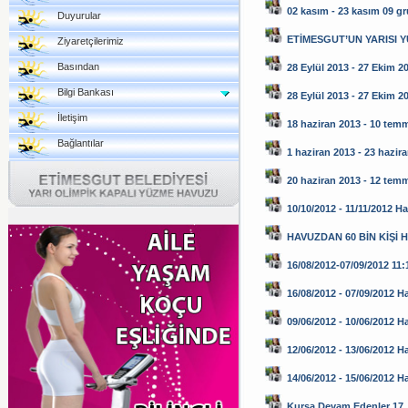
02 kasım - 23 kasım 09 g
Duyurular
ETİMESGUT’UN YARISI 
Ziyaretçilerimiz
Basından
28 Eylül 2013 - 27 Ekim 2
Bilgi Bankası
28 Eylül 2013 - 27 Ekim 2
İletişim
18 haziran 2013 - 10 tem
Bağlantılar
1 haziran 2013 - 23 hazir
20 haziran 2013 - 12 tem
10/10/2012 - 11/11/2012 H
HAVUZDAN 60 BİN KİŞİ 
16/08/2012-07/09/2012 11:1
16/08/2012 - 07/09/2012 H
09/06/2012 - 10/06/2012 H
12/06/2012 - 13/06/2012 H
14/06/2012 - 15/06/2012 
Kursa Devam Edenler 17