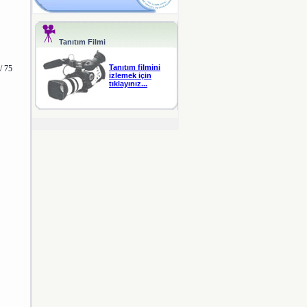
Tanıtım Filmi
Tanıtım filmini
/ 75
izlemek için
tıklayınız...