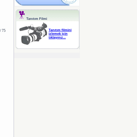
Tanıtım Filmi
Tanıtım filmini
/ 75
izlemek için
tıklayınız...