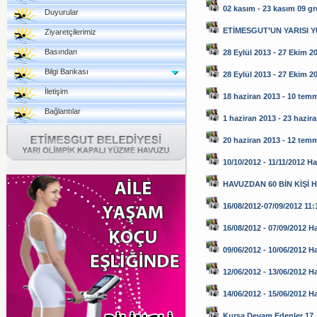
02 kasım - 23 kasım 09 g
Duyurular
ETİMESGUT’UN YARISI 
Ziyaretçilerimiz
Basından
28 Eylül 2013 - 27 Ekim 2
Bilgi Bankası
28 Eylül 2013 - 27 Ekim 2
İletişim
18 haziran 2013 - 10 tem
Bağlantılar
1 haziran 2013 - 23 hazir
20 haziran 2013 - 12 tem
10/10/2012 - 11/11/2012 H
HAVUZDAN 60 BİN KİŞİ 
16/08/2012-07/09/2012 11:1
16/08/2012 - 07/09/2012 H
09/06/2012 - 10/06/2012 H
12/06/2012 - 13/06/2012 H
14/06/2012 - 15/06/2012 
Kursa Devam Edenler 17