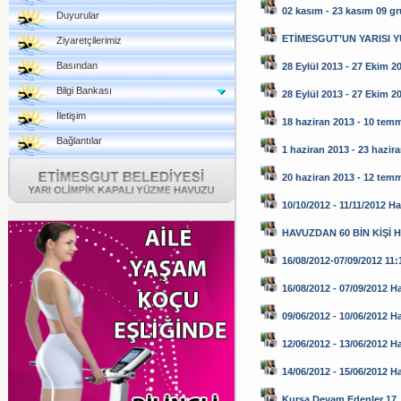
02 kasım - 23 kasım 09 g
Duyurular
ETİMESGUT’UN YARISI 
Ziyaretçilerimiz
Basından
28 Eylül 2013 - 27 Ekim 2
Bilgi Bankası
28 Eylül 2013 - 27 Ekim 2
İletişim
18 haziran 2013 - 10 tem
Bağlantılar
1 haziran 2013 - 23 hazir
20 haziran 2013 - 12 tem
10/10/2012 - 11/11/2012 H
HAVUZDAN 60 BİN KİŞİ 
16/08/2012-07/09/2012 11:1
16/08/2012 - 07/09/2012 H
09/06/2012 - 10/06/2012 H
12/06/2012 - 13/06/2012 H
14/06/2012 - 15/06/2012 
Kursa Devam Edenler 17