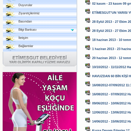
02 kasım - 23 kasım 09 g
Duyurular
ETİMESGUT’UN YARISI 
Ziyaretçilerimiz
Basından
28 Eylül 2013 - 27 Ekim 2
Bilgi Bankası
28 Eylül 2013 - 27 Ekim 2
İletişim
18 haziran 2013 - 10 tem
Bağlantılar
1 haziran 2013 - 23 hazir
20 haziran 2013 - 12 tem
10/10/2012 - 11/11/2012 H
HAVUZDAN 60 BİN KİŞİ 
16/08/2012-07/09/2012 11:1
16/08/2012 - 07/09/2012 H
09/06/2012 - 10/06/2012 H
12/06/2012 - 13/06/2012 H
14/06/2012 - 15/06/2012 
Kursa Devam Edenler 17