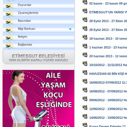
02 kasım - 23 kasım 09 g
Duyurular
ETİMESGUT’UN YARISI 
Ziyaretçilerimiz
Basından
28 Eylül 2013 - 27 Ekim 2
Bilgi Bankası
28 Eylül 2013 - 27 Ekim 2
İletişim
18 haziran 2013 - 10 tem
Bağlantılar
1 haziran 2013 - 23 hazir
20 haziran 2013 - 12 tem
10/10/2012 - 11/11/2012 H
HAVUZDAN 60 BİN KİŞİ 
16/08/2012-07/09/2012 11:1
16/08/2012 - 07/09/2012 H
09/06/2012 - 10/06/2012 H
12/06/2012 - 13/06/2012 H
14/06/2012 - 15/06/2012 
Kursa Devam Edenler 17