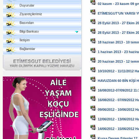
02 kasım - 23 kasım 09 g
Duyurular
ETİMESGUT’UN YARISI 
Ziyaretçilerimiz
Basından
28 Eylül 2013 - 27 Ekim 2
Bilgi Bankası
28 Eylül 2013 - 27 Ekim 2
İletişim
18 haziran 2013 - 10 tem
Bağlantılar
1 haziran 2013 - 23 hazir
20 haziran 2013 - 12 tem
10/10/2012 - 11/11/2012 H
HAVUZDAN 60 BİN KİŞİ 
16/08/2012-07/09/2012 11:1
16/08/2012 - 07/09/2012 H
09/06/2012 - 10/06/2012 H
12/06/2012 - 13/06/2012 H
14/06/2012 - 15/06/2012 
Kursa Devam Edenler 17