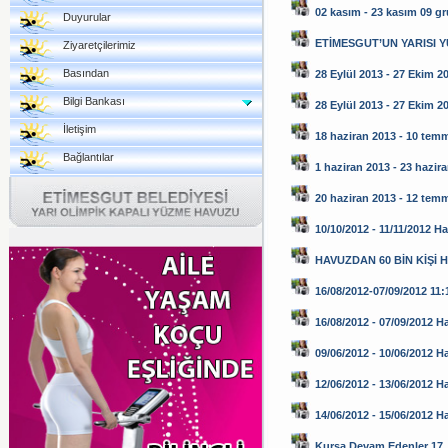
02 kasım - 23 kasım 09 g
Duyurular
ETİMESGUT’UN YARISI 
Ziyaretçilerimiz
Basından
28 Eylül 2013 - 27 Ekim 2
Bilgi Bankası
28 Eylül 2013 - 27 Ekim 2
İletişim
18 haziran 2013 - 10 tem
Bağlantılar
1 haziran 2013 - 23 hazir
20 haziran 2013 - 12 tem
10/10/2012 - 11/11/2012 H
HAVUZDAN 60 BİN KİŞİ 
16/08/2012-07/09/2012 11:1
16/08/2012 - 07/09/2012 H
09/06/2012 - 10/06/2012 H
12/06/2012 - 13/06/2012 H
14/06/2012 - 15/06/2012 
Kursa Devam Edenler 17