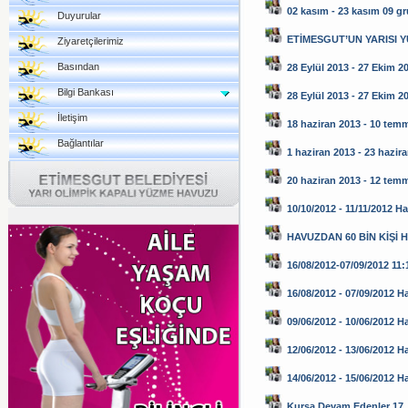
02 kasım - 23 kasım 09 g
Duyurular
ETİMESGUT’UN YARISI 
Ziyaretçilerimiz
Basından
28 Eylül 2013 - 27 Ekim 2
Bilgi Bankası
28 Eylül 2013 - 27 Ekim 2
İletişim
18 haziran 2013 - 10 tem
Bağlantılar
1 haziran 2013 - 23 hazir
20 haziran 2013 - 12 tem
10/10/2012 - 11/11/2012 H
HAVUZDAN 60 BİN KİŞİ 
16/08/2012-07/09/2012 11:1
16/08/2012 - 07/09/2012 H
09/06/2012 - 10/06/2012 H
12/06/2012 - 13/06/2012 H
14/06/2012 - 15/06/2012 
Kursa Devam Edenler 17