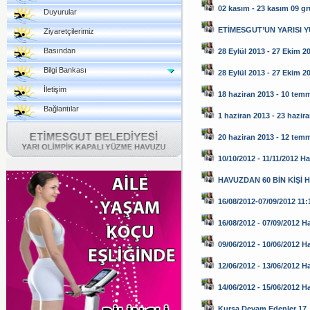
02 kasım - 23 kasım 09 g
Duyurular
ETİMESGUT’UN YARISI 
Ziyaretçilerimiz
Basından
28 Eylül 2013 - 27 Ekim 2
Bilgi Bankası
28 Eylül 2013 - 27 Ekim 2
İletişim
18 haziran 2013 - 10 tem
Bağlantılar
1 haziran 2013 - 23 hazir
20 haziran 2013 - 12 tem
10/10/2012 - 11/11/2012 H
HAVUZDAN 60 BİN KİŞİ 
16/08/2012-07/09/2012 11:1
16/08/2012 - 07/09/2012 H
09/06/2012 - 10/06/2012 H
12/06/2012 - 13/06/2012 H
14/06/2012 - 15/06/2012 
Kursa Devam Edenler 17