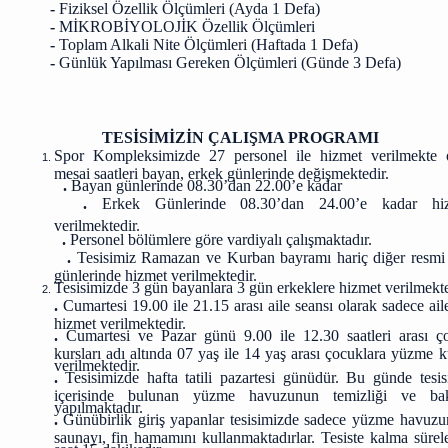
-
Fiziksel Özellik Ölçümleri (Ayda 1 Defa)
-
MİKROBİYOLOJİK Özellik Ölçümleri
-
Toplam Alkali Nite Ölçümleri (Haftada 1 Defa)
-
Günlük Yapılması Gereken Ölçümleri (Günde 3 Defa)
TESİSİMİZİN ÇALIŞMA PROGRAMI
Spor Kompleksimizde 27 personel ile hizmet verilmekte 
mesai saatleri bayan, erkek günlerinde değişmektedir.
.
Bayan günlerinde 08.30’dan 22.00’e kadar
.
Erkek Günlerinde 08.30’dan 24.00’e kadar hi
verilmektedir.
.
Personel bölümlere göre vardiyalı çalışmaktadır.
.
Tesisimiz Ramazan ve Kurban bayramı hariç diğer resmi t
günlerinde hizmet verilmektedir.
Tesisimizde 3 gün bayanlara 3 gün erkeklere hizmet verilmekte
.
Cumartesi 19.00 ile 21.15 arası aile seansı olarak sadece ail
hizmet verilmektedir.
.
Cumartesi ve Pazar günü 9.00 ile 12.30 saatleri arası ç
kursları adı altında 07 yaş ile 14 yaş arası çocuklara yüzme 
verilmektedir.
.
Tesisimizde hafta tatili pazartesi günüdür. Bu günde tesis
içerisinde bulunan yüzme havuzunun temizliği ve ba
yapılmaktadır.
.
Günübirlik giriş yapanlar tesisimizde sadece yüzme havuzu
saunayı, fin hamamını kullanmaktadırlar. Tesiste kalma sürele
saat 15 dakikadır.