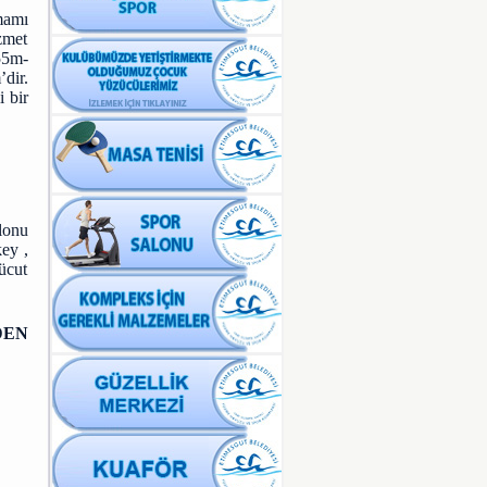
mamı
zmet
55m-
dir.
i bir
lonu
key ,
ücut
EN