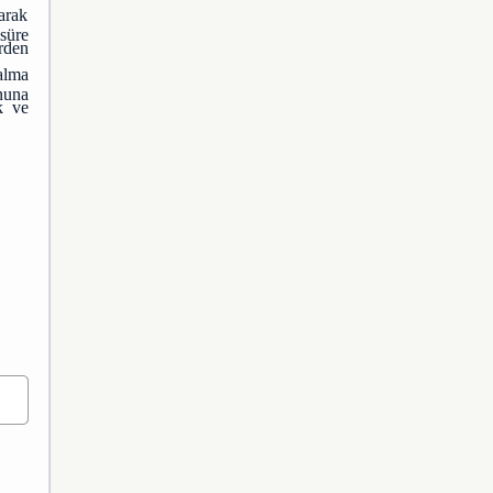
arak
 süre
rden
alma
onuna
k ve