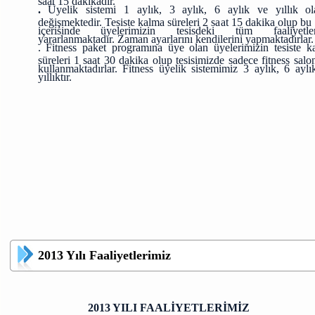
.
Üyelik sistemi 1 aylık, 3 aylık, 6 aylık ve yıllık ol
değişmektedir. Tesiste kalma süreleri 2 saat 15 dakika olup bu
içerisinde üyelerimizin tesisdeki tüm faaliyetle
yararlanmaktadır. Zaman ayarlarını kendilerini yapmaktadırlar.
. Fitness paket programına üye olan üyelerimizin tesiste k
süreleri 1 saat 30 dakika olup tesisimizde sadece fitness sal
kullanmaktadırlar. Fitness üyelik sistemimiz 3 aylık, 6 aylı
yıllıktır.
2013 Yılı Faaliyetlerimiz
2013 YILI FAALİYETLERİMİZ