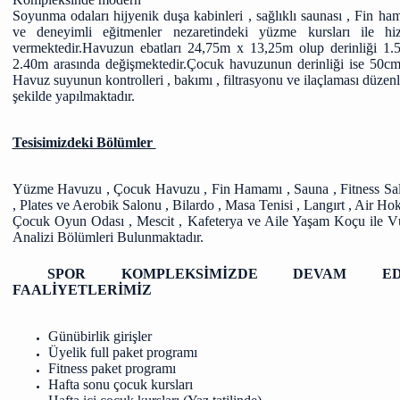
Soyunma odaları hijyenik duşa kabinleri , sağlıklı saunası , Fin ha
ve deneyimli eğitmenler nezaretindeki yüzme kursları ile hi
vermektedir.Havuzun ebatları 24,75m x 13,25m olup derinliği 1.
2.40m arasında değişmektedir.Çocuk havuzunun derinliği ise 50cm’
Havuz suyunun kontrolleri , bakımı , filtrasyonu ve ilaçlaması düzenl
şekilde yapılmaktadır.
Tesisimizdeki Bölümler
Yüzme Havuzu , Çocuk Havuzu , Fin Hamamı , Sauna , Fitness Sa
, Plates ve Aerobik Salonu , Bilardo , Masa Tenisi , Langırt , Air Ho
Çocuk Oyun Odası , Mescit , Kafeterya ve Aile Yaşam Koçu ile V
Analizi Bölümleri Bulunmaktadır.
SPOR KOMPLEKSİMİZDE DEVAM ED
FAALİYETLERİMİZ
Günübirlik girişler
Üyelik full paket programı
Fitness paket programı
Hafta sonu çocuk kursları