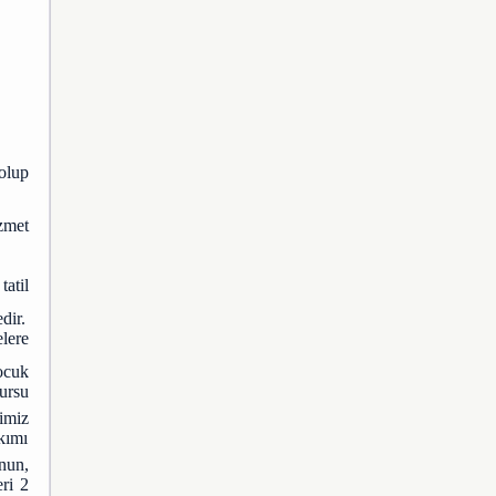
olup
zmet
atil
dir.
elere
ocuk
kursu
imiz
kımı
nun,
ri 2