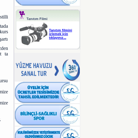
illi
Tanıtım Filmi
tada
Tanıtım filmini
 kurs
izlemek için
tıklayınız...
artı
zden
t ta
ursu
mize
mize
.