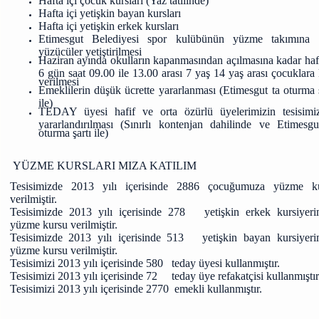
Hafta içi çocuk kursları (Yaz tatilinde)
Hafta içi yetişkin bayan kursları
Hafta içi yetişkin erkek kursları
Etimesgut Belediyesi spor kulübünün yüzme takımına st
yüzücüler yetiştirilmesi
Haziran ayında okulların kapanmasından açılmasına kadar haf
6 gün saat 09.00 ile 13.00 arası 7 yaş 14 yaş arası çocuklara
verilmesi
Emeklilerin düşük ücrette yararlanması (Etimesgut ta oturma ş
ile)
TEDAY üyesi hafif ve orta özürlü üyelerimizin tesisimi
yararlandırılması (Sınırlı kontenjan dahilinde ve Etimesgu
oturma şartı ile)
YÜZME KURSLARI MIZA KATILIM
Tesisimizde 2013 yılı içerisinde 2886 çocuğumuza yüzme k
verilmiştir.
Tesisimizde 2013 yılı içerisinde 278
yetişkin erkek kursiyeri
yüzme kursu verilmiştir.
Tesisimizde 2013 yılı içerisinde 513
yetişkin bayan kursiyeri
yüzme kursu verilmiştir.
Tesisimizi 2013 yılı içerisinde 580
teday üyesi kullanmıştır.
Tesisimizi 2013 yılı içerisinde 72
teday üye refakatçisi kullanmıştır
Tesisimizi 2013 yılı içerisinde 2770
emekli kullanmıştır.