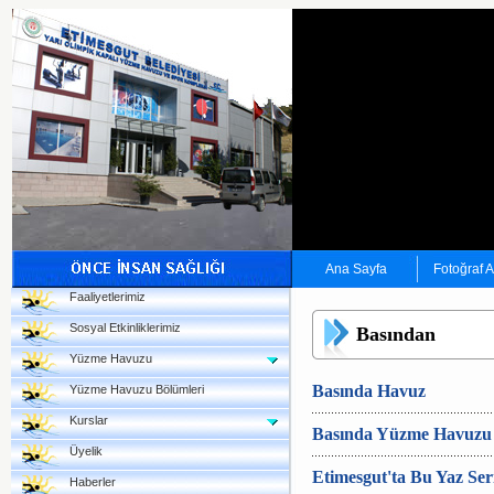
Ana Sayfa
Fotoğraf 
Faaliyetlerimiz
Sosyal Etkinliklerimiz
Basından
Yüzme Havuzu
Basında Havuz
Yüzme Havuzu Bölümleri
Kurslar
Basında Yüzme Havuzu
Üyelik
Etimesgut'ta Bu Yaz Ser
Haberler